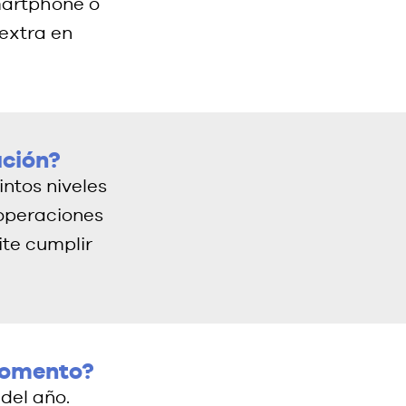
martphone o
 extra en
ación?
intos niveles
 operaciones
ite cumplir
momento?
 del año.