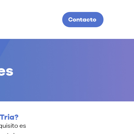
Contacto
es
 Tria?
quisito es