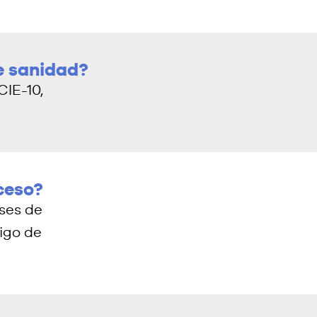
de sanidad?
CIE-10,
ceso?
ases de
igo de