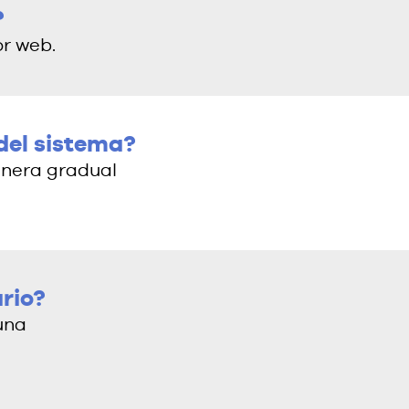
?
or web.
del sistema?
anera gradual
rio?
una