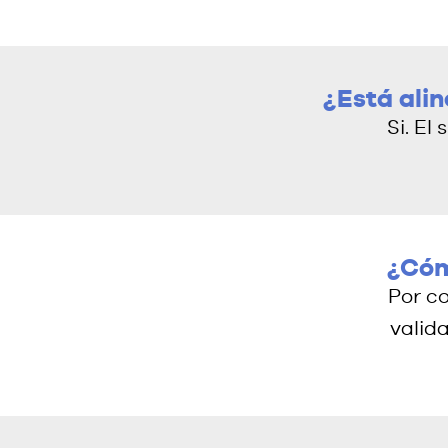
¿Está alin
Si. El
¿Cóm
Por co
valid