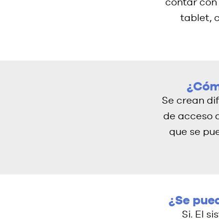
contar con
tablet, 
¿Cómo
Se crean dif
de acceso a
que se pue
¿Se pue
Si. El s